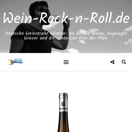
Wein-Rock-n-Roll.de
Deutsche Weinstraße erleben: die besten Weine, angesagte
Winzer und die schönsten Orte der Pfalz