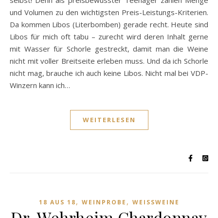
selbst! Denn als preisbewusster Teenager zählen Menge
und Volumen zu den wichtigsten Preis-Leistungs-Kriterien.
Da kommen Libos (Literbomben) gerade recht. Heute sind
Libos für mich oft tabu – zurecht wird deren Inhalt gerne
mit Wasser für Schorle gestreckt, damit man die Weine
nicht mit voller Breitseite erleben muss. Und da ich Schorle
nicht mag, brauche ich auch keine Libos. Nicht mal bei VDP-
Winzern kann ich…
WEITERLESEN
,
,
18 AUS 18
WEINPROBE
WEISSWEINE
Dr. Wehrheim Chardonnay