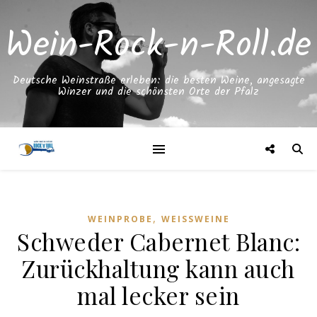
Wein-Rock-n-Roll.de
Deutsche Weinstraße erleben: die besten Weine, angesagte
Winzer und die schönsten Orte der Pfalz
,
WEINPROBE
WEISSWEINE
Schweder Cabernet Blanc:
Zurückhaltung kann auch
mal lecker sein