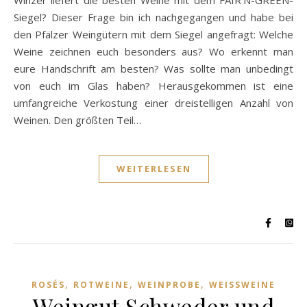
Winzer liefert die besten Weine mit dem FAIR’N-GREEN-
Siegel? Dieser Frage bin ich nachgegangen und habe bei
den Pfälzer Weingütern mit dem Siegel angefragt: Welche
Weine zeichnen euch besonders aus? Wo erkennt man
eure Handschrift am besten? Was sollte man unbedingt
von euch im Glas haben? Herausgekommen ist eine
umfangreiche Verkostung einer dreistelligen Anzahl von
Weinen. Den größten Teil…
WEITERLESEN
,
,
,
ROSÉS
ROTWEINE
WEINPROBE
WEISSWEINE
Weingut Schweder und