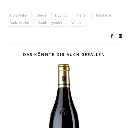
Alois Kiefer
Beere
fruchtig
Pfeffer
Pinot Noir
Sankt Martin
Spätburgunder
Würze
DAS KÖNNTE DIR AUCH GEFALLEN