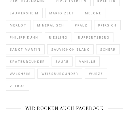
KARL PFAFFMANN
KIRSCHGARTEN
KRÄUTER
LAUMERSHEIM
MARIO ZELT
MELONE
MERLOT
MINERALISCH
PFALZ
PFIRSICH
PHILIPP KUHN
RIESLING
RUPPERTSBERG
SANKT MARTIN
SAUVIGNON BLANC
SCHERR
SPÄTBURGUNDER
SÄURE
VANILLE
WALSHEIM
WEISSBURGUNDER
WÜRZE
ZITRUS
WIR ROCKEN AUCH FACEBOOK