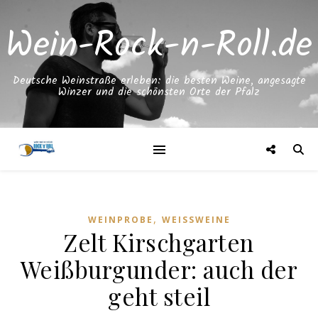
Wein-Rock-n-Roll.de
Deutsche Weinstraße erleben: die besten Weine, angesagte
Winzer und die schönsten Orte der Pfalz
,
WEINPROBE
WEISSWEINE
Zelt Kirschgarten
Weißburgunder: auch der
geht steil