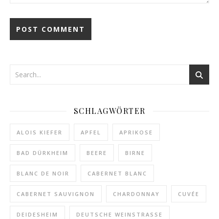
SCHLAGWÖRTER
ALOIS KIEFER
APFEL
APRIKOSE
BAD DÜRKHEIM
BEERE
BIRNE
BLANC DE NOIR
CABERNET BLANC
CABERNET SAUVIGNON
CHARDONNAY
CUVÉE
DEIDESHEIM
DEUTSCHE WEINSTRASSE