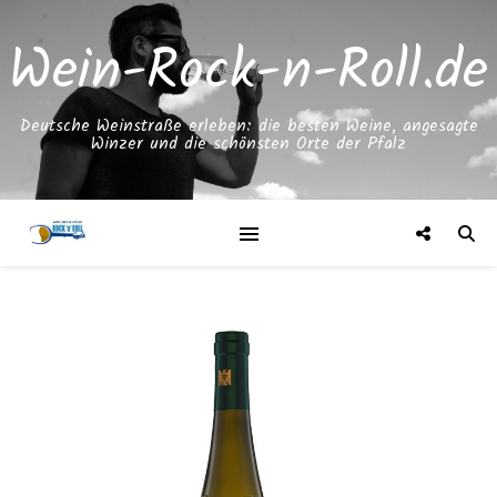
Wein-Rock-n-Roll.de
Deutsche Weinstraße erleben: die besten Weine, angesagte
Winzer und die schönsten Orte der Pfalz