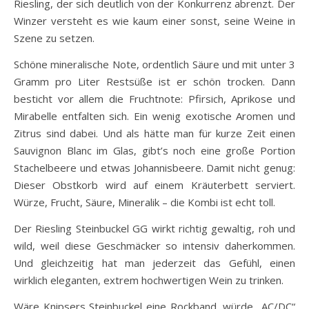
Riesling, der sich deutlich von der Konkurrenz abrenzt. Der
Winzer versteht es wie kaum einer sonst, seine Weine in
Szene zu setzen.
Schöne mineralische Note, ordentlich Säure und mit unter 3
Gramm pro Liter Restsüße ist er schön trocken. Dann
besticht vor allem die Fruchtnote: Pfirsich, Aprikose und
Mirabelle entfalten sich. Ein wenig exotische Aromen und
Zitrus sind dabei. Und als hätte man für kurze Zeit einen
Sauvignon Blanc im Glas, gibt’s noch eine große Portion
Stachelbeere und etwas Johannisbeere. Damit nicht genug:
Dieser Obstkorb wird auf einem Kräuterbett serviert.
Würze, Frucht, Säure, Mineralik – die Kombi ist echt toll.
Der Riesling Steinbuckel GG wirkt richtig gewaltig, roh und
wild, weil diese Geschmäcker so intensiv daherkommen.
Und gleichzeitig hat man jederzeit das Gefühl, einen
wirklich eleganten, extrem hochwertigen Wein zu trinken.
Wäre Knipsers Steinbuckel eine Rockband, würde „AC/DC“