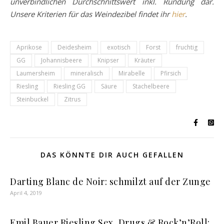
unverbindlichen Durchschnittswert inkl. Rundung dar.
Unsere Kriterien für das Weindezibel findet ihr
hier
.
Aprikose
Deidesheim
exotisch
Forst
fruchtig
GG
Johannisbeere
Knipser
Kräuter
Laumersheim
mineralisch
Mirabelle
Pfirsich
Riesling
Riesling GG
Säure
Stachelbeere
Steinbuckel
Zitrus
DAS KÖNNTE DIR AUCH GEFALLEN
Darting Blanc de Noir: schmilzt auf der Zunge
April 4, 2019
Emil Bauer Riesling Sex, Drugs & Rock’n’Roll: