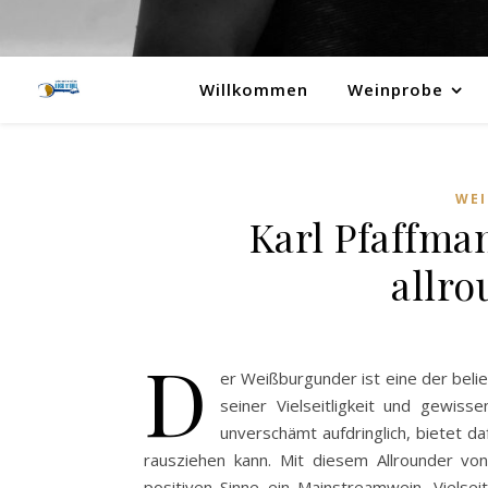
Willkommen
Weinprobe
WE
Karl Pfaffma
allro
D
er Weißburgunder ist eine der beli
seiner Vielseitligkeit und gewiss
unverschämt aufdringlich, bietet 
rausziehen kann. Mit diesem Allrounder von
positiven Sinne ein Mainstreamwein. Vielseit