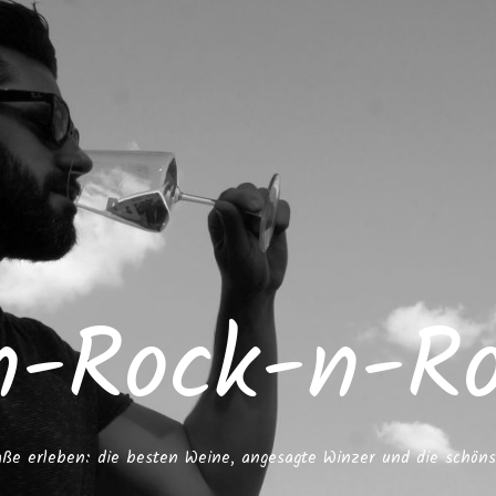
n-Rock-n-Rol
ße erleben: die besten Weine, angesagte Winzer und die schöns