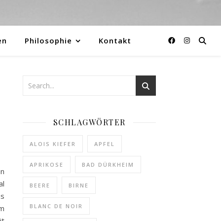
en
Philosophie
Kontakt
SCHLAGWÖRTER
ALOIS KIEFER
APFEL
APRIKOSE
BAD DÜRKHEIM
en
al
BEERE
BIRNE
as
BLANC DE NOIR
im
it