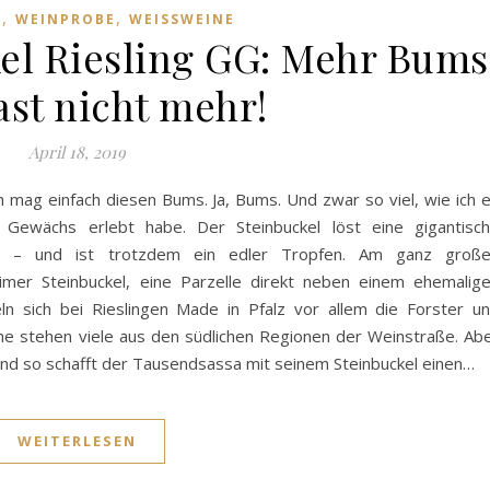
,
,
8
WEINPROBE
WEISSWEINE
el Riesling GG: Mehr Bums
ast nicht mehr!
April 18, 2019
ch mag einfach diesen Bums. Ja, Bums. Und zwar so viel, wie ich 
Gewächs erlebt habe. Der Steinbuckel löst eine gigantisc
s – und ist trotzdem ein edler Tropfen. Am ganz groß
imer Steinbuckel, eine Parzelle direkt neben einem ehemalig
ln sich bei Rieslingen Made in Pfalz vor allem die Forster u
he stehen viele aus den südlichen Regionen der Weinstraße. Ab
a. Und so schafft der Tausendsassa mit seinem Steinbuckel einen…
WEITERLESEN