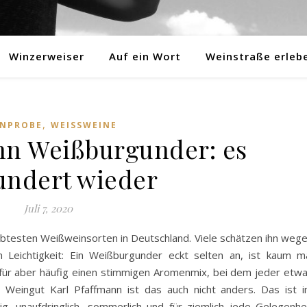
Winzerweiser
Auf ein Wort
Weinstraße erleb
,
INPROBE
WEISSWEINE
nn Weißburgunder: es
undert wieder
Juli 7, 2020
ebtesten Weißweinsorten in Deutschland. Viele schätzen ihn weg
en Leichtigkeit: Ein Weißburgunder eckt selten an, ist kaum m
dafür aber häufig einen stimmigen Aromenmix, bei dem jeder etw
 Weingut Karl Pfaffmann ist das auch nicht anders. Das ist 
ig, unaufdringlich, sommerlich und für ziemlich jede Gelegenhe