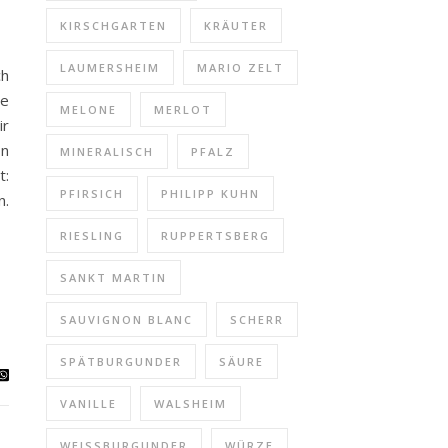
KIRSCHGARTEN
KRÄUTER
LAUMERSHEIM
MARIO ZELT
ch
ie
MELONE
MERLOT
ir
on
MINERALISCH
PFALZ
t:
PFIRSICH
PHILIPP KUHN
n.
RIESLING
RUPPERTSBERG
SANKT MARTIN
SAUVIGNON BLANC
SCHERR
SPÄTBURGUNDER
SÄURE
VANILLE
WALSHEIM
WEISSBURGUNDER
WÜRZE