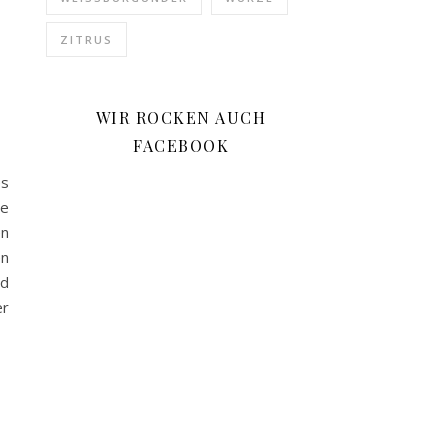
ZITRUS
WIR ROCKEN AUCH
FACEBOOK
es
he
en
en
nd
er