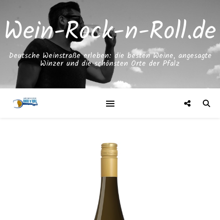
Wein-Rock-n-Roll.de
Deutsche Weinstraße erleben: die besten Weine, angesagte
Winzer und die schönsten Orte der Pfalz