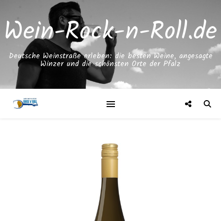
Wein-Rock-n-Roll.de
Deutsche Weinstraße erleben: die besten Weine, angesagte
Winzer und die schönsten Orte der Pfalz