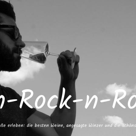
n-Rock-n-Rol
ße erleben: die besten Weine, angesagte Winzer und die schöns