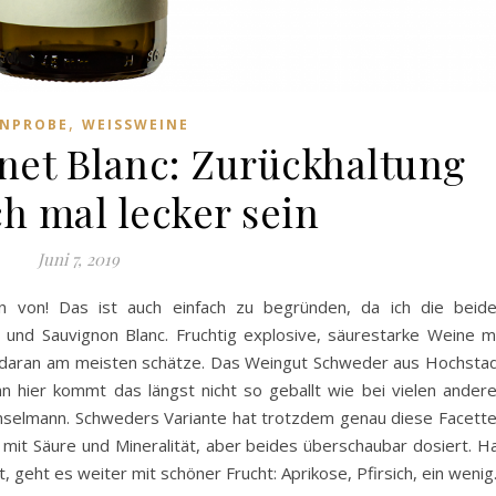
,
INPROBE
WEISSWEINE
et Blanc: Zurückhaltung
h mal lecker sein
Juni 7, 2019
n von! Das ist auch einfach zu begründen, da ich die beid
 und Sauvignon Blanc. Fruchtig explosive, säurestarke Weine m
ch daran am meisten schätze. Das Weingut Schweder aus Hochsta
nn hier kommt das längst nicht so geballt wie bei vielen ander
selmann. Schweders Variante hat trotzdem genau diese Facett
rd mit Säure und Mineralität, aber beides überschaubar dosiert. H
 geht es weiter mit schöner Frucht: Aprikose, Pfirsich, ein weni