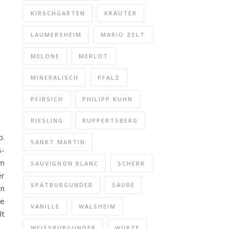
KIRSCHGARTEN
KRÄUTER
LAUMERSHEIM
MARIO ZELT
MELONE
MERLOT
MINERALISCH
PFALZ
PFIRSICH
PHILIPP KUHN
RIESLING
RUPPERTSBERG
p.
SANKT MARTIN
s-
em
SAUVIGNON BLANC
SCHERR
er
SPÄTBURGUNDER
SÄURE
en
be
VANILLE
WALSHEIM
lt
WEISSBURGUNDER
WÜRZE