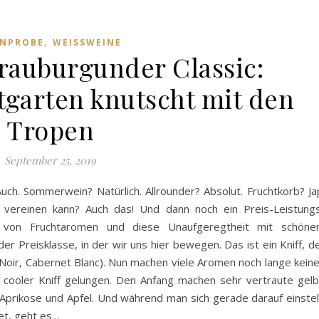
,
INPROBE
WEISSWEINE
auburgunder Classic:
garten knutscht mit den
Tropen
September 25, 2019
Auch. Sommerwein? Natürlich. Allrounder? Absolut. Fruchtkorb? Ja
 vereinen kann? Auch das! Und dann noch ein Preis-Leistung
hl von Fruchtaromen und diese Unaufgeregtheit mit schön
r Preisklasse, in der wir uns hier bewegen. Das ist ein Kniff, d
Noir, Cabernet Blanc). Nun machen viele Aromen noch lange kein
n cooler Kniff gelungen. Den Anfang machen sehr vertraute gel
 Aprikose und Apfel. Und während man sich gerade darauf einstel
et, geht es…