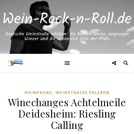
Wein-Rock-n-Roll.de
Deutsche Weinstraße erleben: die besten Weine, angesagte
Winzer und die schönsten Orte der Pfalz
,
WEINPROBE
WEINSTRASSE ERLEBEN
Winechanges Achtelmeile
Deidesheim: Riesling
Calling