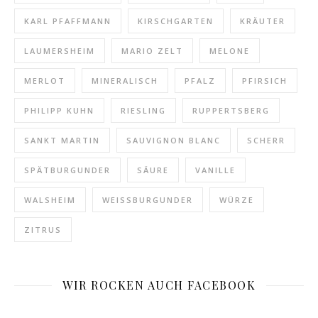
KARL PFAFFMANN
KIRSCHGARTEN
KRÄUTER
LAUMERSHEIM
MARIO ZELT
MELONE
MERLOT
MINERALISCH
PFALZ
PFIRSICH
PHILIPP KUHN
RIESLING
RUPPERTSBERG
SANKT MARTIN
SAUVIGNON BLANC
SCHERR
SPÄTBURGUNDER
SÄURE
VANILLE
WALSHEIM
WEISSBURGUNDER
WÜRZE
ZITRUS
WIR ROCKEN AUCH FACEBOOK