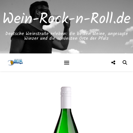
Wein-Rock-n-Roll.de
Deutsche Weinstraße erleben: die besten Weine, angesagte
Winzer und die schönsten Orte der Pfalz