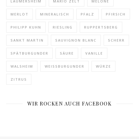
LAUMERSHEIM
MARIO ZELT
MELONE
MERLOT
MINERALISCH
PFALZ
PFIRSICH
PHILIPP KUHN
RIESLING
RUPPERTSBERG
SANKT MARTIN
SAUVIGNON BLANC
SCHERR
SPÄTBURGUNDER
SÄURE
VANILLE
WALSHEIM
WEISSBURGUNDER
WÜRZE
ZITRUS
WIR ROCKEN AUCH FACEBOOK