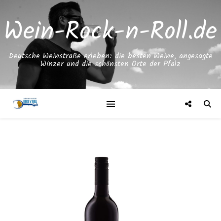
Wein-Rock-n-Roll.de
Deutsche Weinstraße erleben: die besten Weine, angesagte
Winzer und die schönsten Orte der Pfalz