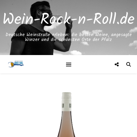
Wein-Rock-n-Roll.de
Deutsche Weinstraße erleben: die besten Weine, angesagte
Winzer und die schönsten Orte der Pfalz