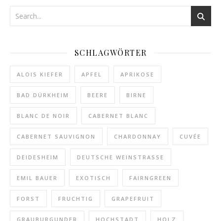
SCHLAGWÖRTER
ALOIS KIEFER
APFEL
APRIKOSE
BAD DÜRKHEIM
BEERE
BIRNE
BLANC DE NOIR
CABERNET BLANC
CABERNET SAUVIGNON
CHARDONNAY
CUVÉE
DEIDESHEIM
DEUTSCHE WEINSTRASSE
EMIL BAUER
EXOTISCH
FAIRNGREEN
FORST
FRUCHTIG
GRAPEFRUIT
GRAUBURGUNDER
HOCHSTADT
HOLZ