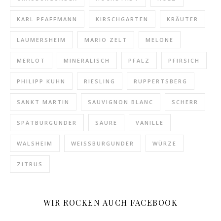
KARL PFAFFMANN
KIRSCHGARTEN
KRÄUTER
LAUMERSHEIM
MARIO ZELT
MELONE
MERLOT
MINERALISCH
PFALZ
PFIRSICH
PHILIPP KUHN
RIESLING
RUPPERTSBERG
SANKT MARTIN
SAUVIGNON BLANC
SCHERR
SPÄTBURGUNDER
SÄURE
VANILLE
WALSHEIM
WEISSBURGUNDER
WÜRZE
ZITRUS
WIR ROCKEN AUCH FACEBOOK