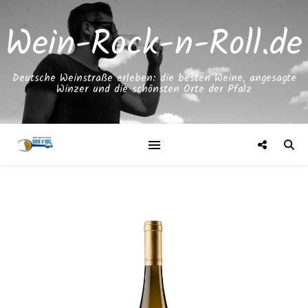
Wein-Rock-n-Roll.de
Deutsche Weinstraße erleben: die besten Weine, angesagte
Winzer und die schönsten Orte der Pfalz