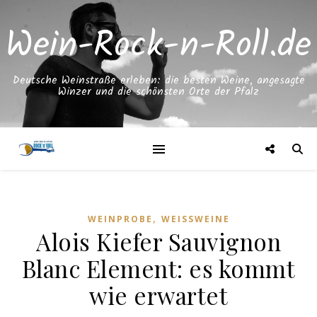
Wein-Rock-n-Roll.de
Deutsche Weinstraße erleben: die besten Weine, angesagte
Winzer und die schönsten Orte der Pfalz
,
WEINPROBE
WEISSWEINE
Alois Kiefer Sauvignon
Blanc Element: es kommt
wie erwartet