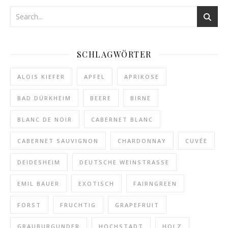
SCHLAGWÖRTER
ALOIS KIEFER
APFEL
APRIKOSE
BAD DÜRKHEIM
BEERE
BIRNE
BLANC DE NOIR
CABERNET BLANC
CABERNET SAUVIGNON
CHARDONNAY
CUVÉE
DEIDESHEIM
DEUTSCHE WEINSTRASSE
EMIL BAUER
EXOTISCH
FAIRNGREEN
FORST
FRUCHTIG
GRAPEFRUIT
GRAUBURGUNDER
HOCHSTADT
HOLZ