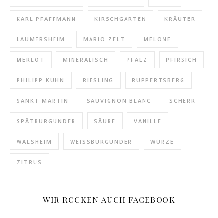
KARL PFAFFMANN
KIRSCHGARTEN
KRÄUTER
LAUMERSHEIM
MARIO ZELT
MELONE
MERLOT
MINERALISCH
PFALZ
PFIRSICH
PHILIPP KUHN
RIESLING
RUPPERTSBERG
SANKT MARTIN
SAUVIGNON BLANC
SCHERR
SPÄTBURGUNDER
SÄURE
VANILLE
WALSHEIM
WEISSBURGUNDER
WÜRZE
ZITRUS
WIR ROCKEN AUCH FACEBOOK