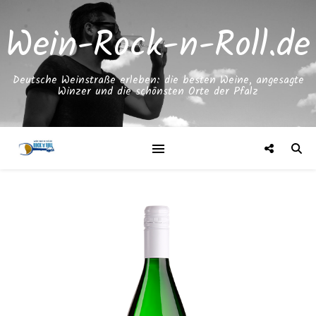
Wein-Rock-n-Roll.de
Deutsche Weinstraße erleben: die besten Weine, angesagte
Winzer und die schönsten Orte der Pfalz