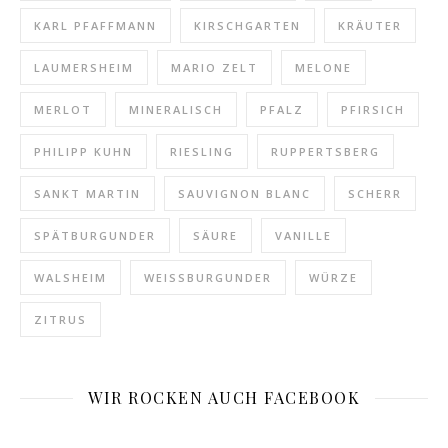
KARL PFAFFMANN
KIRSCHGARTEN
KRÄUTER
LAUMERSHEIM
MARIO ZELT
MELONE
MERLOT
MINERALISCH
PFALZ
PFIRSICH
PHILIPP KUHN
RIESLING
RUPPERTSBERG
SANKT MARTIN
SAUVIGNON BLANC
SCHERR
SPÄTBURGUNDER
SÄURE
VANILLE
WALSHEIM
WEISSBURGUNDER
WÜRZE
ZITRUS
WIR ROCKEN AUCH FACEBOOK