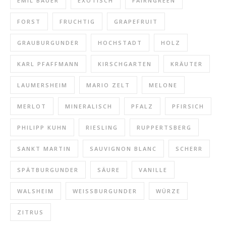
EMIL BAUER
EXOTISCH
FAIRNGREEN
FORST
FRUCHTIG
GRAPEFRUIT
GRAUBURGUNDER
HOCHSTADT
HOLZ
KARL PFAFFMANN
KIRSCHGARTEN
KRÄUTER
LAUMERSHEIM
MARIO ZELT
MELONE
MERLOT
MINERALISCH
PFALZ
PFIRSICH
PHILIPP KUHN
RIESLING
RUPPERTSBERG
SANKT MARTIN
SAUVIGNON BLANC
SCHERR
SPÄTBURGUNDER
SÄURE
VANILLE
WALSHEIM
WEISSBURGUNDER
WÜRZE
ZITRUS